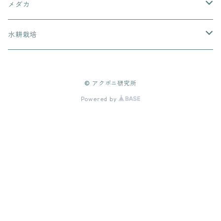
メダカ
単色
水耕栽培
朱赤
タネ
© アクポニ研究所
ブラック
肥料
Powered by
紅白
培地
三色
栽培用スポンジ
ラメ
ポンプ
ヒレ長